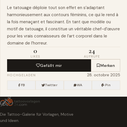
Le tatouage déploie tout son effet en s’adaptant
harmonieusement aux contours féminins, ce qui le rend à
la fois menaçant et fascinant. En tant que modèle ou
motif de tatouage, il constitue un véritable
chef-d’œuvre
pour les vrais connaisseurs de l’art
corporel
dans le
domaine de l’horreur.
0
24
LIKES
AUFRUFE
Gefällt mir
Merken
28. octobre 2025
HOCHGELADEN
FB
Twitter
WA
Pin
Die Tattoo-Galerie für Vorlagen, Motive
und Ideen.