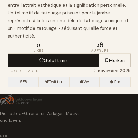
entre l’attrait esthétique et la signification personnelle.
Un tel motif de tatouage puissant pour la jambe
représente à la fois un « modèle de tatouage » unique et
un « motif de tatouage » séduisant qui allie force et
authenticité.
0
28
LIKES
AUFRUFE
Gefällt mir
Merken
2. novembre 2025
HOCHGELADEN
FB
Twitter
WA
Pin
Die Tattoo-Galerie für Vorlagen, Motive
und Ideen.
STILE