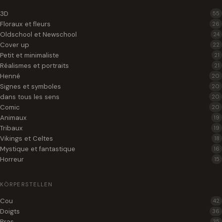
3D
55
Floraux et fleurs
26
Oldschool et Newschool
24
Cover up
22
Petit et minimaliste
21
Réalismes et portraits
21
Henné
20
Signes et symboles
20
dans tous les sens
20
Comic
20
Animaux
19
Tribaux
19
Vikings et Celtes
18
Mystique et fantastique
16
Horreur
15
KÖRPERSTELLEN
Cou
42
Doigts
36
Bras
35