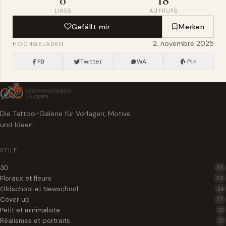
0
18
LIKES
AUFRUFE
Gefällt mir
Merken
2. novembre 2025
HOCHGELADEN
FB
Twitter
WA
Pin
Die Tattoo-Galerie für Vorlagen, Motive
und Ideen.
STILE
3D
55
Floraux et fleurs
26
Oldschool et Newschool
24
Cover up
22
Petit et minimaliste
21
Réalismes et portraits
21