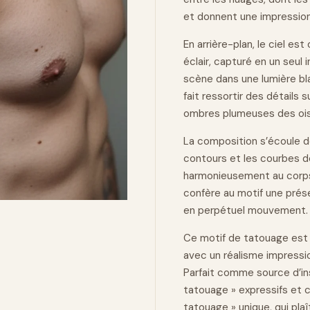
et donnent une impressio
En arrière-plan, le ciel e
éclair, capturé en un seul 
scène dans une lumière bla
fait ressortir des détails 
ombres plumeuses des ois
La composition s’écoule de
contours et les courbes de
harmonieusement au corps. 
confère au motif une prése
en perpétuel mouvement.
Ce motif de tatouage est
avec un réalisme impressio
Parfait comme source d’in
tatouage » expressifs et 
tatouage » unique, qui pla