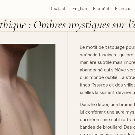
Deutsch
English
Español
Français
thique : Ombres mystiques sur l’
Le motif de tatouage pour
scénario fascinant qui brou
manière subtile mais impr
abandonné qui s’élève vers
d’un monde oublié. La str
fines fissures et des vril
si elles laissaient deviner
Dans le décor, une brume 
lui conférant une aura mys
qui créent une subtile tra
bandes de brouillard. Des
entre les nuages, dont le