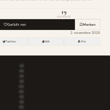
19
AUFRUFE
Gefällt mir
Merken
2. novembre 2025
Twitter
WA
Pin
42
36
35
32
30
30
25
25
20