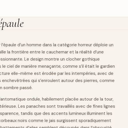
épaule
 l’épaule d’un homme dans la catégorie horreur déploie un
ille la frontière entre le cauchemar et la réalité d’une
essionnante. Le design
montre
un clocher gothique
 le ciel de manière menaçante, comme s’il était le gardien
ucture elle-même est érodée par les intempéries, avec de
les enchevêtrées qui s’enroulent autour des pierres, comme
 un sombre passé.
fantomatique ondule, habilement placée autour de la tour,
térieuse. Les panaches sont travaillés avec de fines lignes
nsparence, tandis que des accents lumineux illuminent les
 corbeaux noirs comme le jais surgissent sporadiquement
s battements d’ailes semblent découpés dans l’obscurité