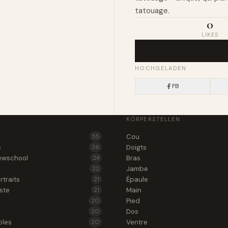
tatouage.
0
LIKES
HOCHGELADEN
FB
KÖRPERSTELLEN
Cou
55
s
Doigts
26
ewschool
Bras
24
Jambe
22
rtraits
Épaule
21
iste
Main
21
Pied
20
Dos
20
oles
Ventre
20