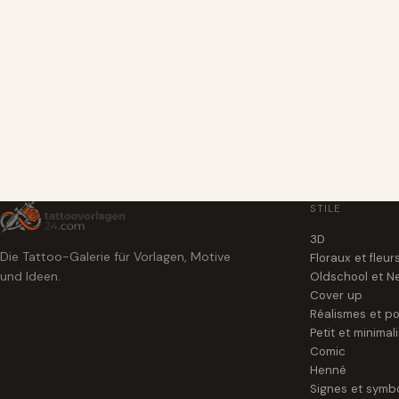
STILE
3D
Die Tattoo-Galerie für Vorlagen, Motive
Floraux et fleur
und Ideen.
Oldschool et N
Cover up
Réalismes et po
Petit et minimal
Comic
Henné
Signes et symb