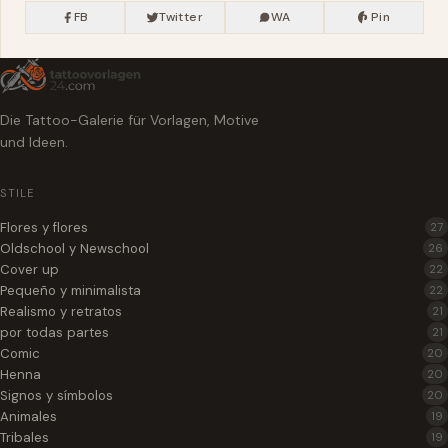
FB
Twitter
WA
Pin
Die Tattoo-Galerie für Vorlagen, Motive
und Ideen.
STILE
Flores y flores
27
Oldschool y Newschool
26
Cover up
22
Pequeño y minimalista
22
Realismo y retratos
21
por todas partes
21
Comic
20
Henna
20
Signos y símbolos
20
Animales
19
Tribales
19