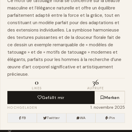
Ce motif de tatouage floral se concentre sur la beauté
masculine et l’élégance naturelle et offre un équilibre
parfaitement adapté entre la force et la grâce, tout en
constituant un modèle parfait pour des adaptations et
des extensions individuelles. La symbiose harmonieuse
des textures puissantes et de la douceur florale fait de
ce dessin un exemple remarquable de « modèles de
tatouage » et de « motifs de tatouage » modernes et
élégants, parfaits pour les hommes à la recherche d’une
œuvre d’art corporel significative et artistiquement
précieuse.
0
36
LIKES
AUFRUFE
Gefällt mir
Merken
1. novembre 2025
HOCHGELADEN
FB
Twitter
WA
Pin