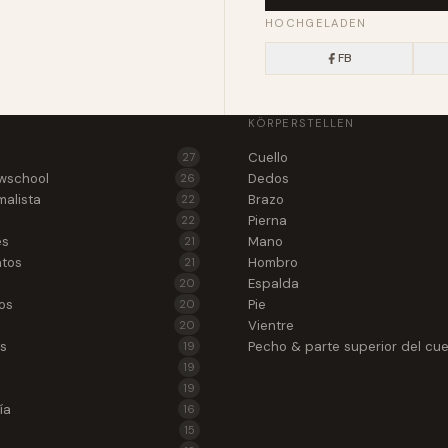
HOCHGELADEN
FB
KÖRPERSTELLEN
Cuello
27
wschool
Dedos
26
malista
Brazo
22
Pierna
22
es
Mano
21
atos
Hombro
21
Espalda
20
os
Pie
20
Vientre
20
as
Pecho & parte superior del cu
19
19
19
ía
16
15