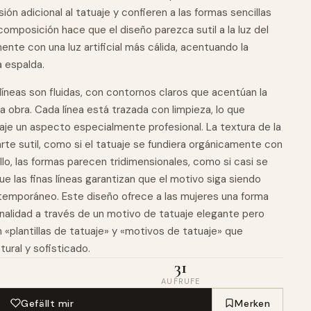
ón adicional al tatuaje y confieren a las formas sencillas
a composición hace que el diseño parezca sutil a la luz del
ente con una luz artificial más cálida, acentuando la
a espalda.
 líneas son fluidas, con contornos claros que acentúan la
la
obra
. Cada línea está trazada con limpieza, lo que
uaje un aspecto especialmente profesional. La textura de la
rte sutil, como si el tatuaje se fundiera orgánicamente con
illo, las formas parecen tridimensionales, como si casi se
ue las finas líneas garantizan que el motivo siga siendo
temporáneo. Este diseño ofrece a las mujeres una forma
onalidad a través de un motivo de tatuaje elegante pero
n «plantillas de tatuaje» y «motivos de tatuaje» que
tural y sofisticado.
31
AUFRUFE
Gefällt mir
Merken