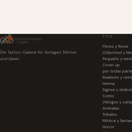
STILE
Flores y flores
Die Tattoo-Galerie für Vorlagen, Motive
Oldschool y Ne
und Ideen.
Pequeño y mini
Cover up
por todas part
Realismo y retr
Henna
Signos y símbol
Comic
Vikingos y celt
Animales
Tribales
Mística y fantas
Horror