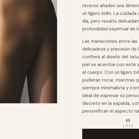
reverso añaden una dimensi
un ligero brillo. La cuidad
día, pero resalta delicadam
profundidad espiritual de l
Las transiciones entre las
delicadeza y precisión de 
confiere al diseño del tat
piel se acentúa con este a
el cuerpo. Con un ligero br
pudieran tocar, mientras q
siempre minimalista y con
ideal de expresar su pers
discreto en la espalda, co
personifican el aspecto na
0
LIKES