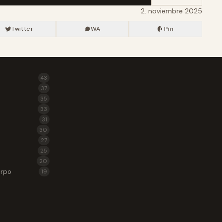
2. noviembre 2025
Twitter
WA
Pin
43
37
35
33
31
30
27
25
20
erpo
19