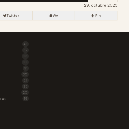
29. octubre 2025
Twitter
WA
Pin
43
37
35
33
31
30
27
25
20
erpo
19