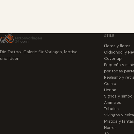
STILE
Flores y flores
Die Tattoo-Galerie für Vorlagen, Motive
Oldschool y Ne
und Ideen.
Cover up
Pequeño y mini
por todas part
Realismo y retr
Comic
Henna
Signos y símbol
Animales
Tribales
Vikingos y celt
Mística y fantas
Horror
3D