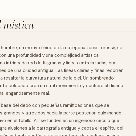
d mística
un hombre, un motivo único de la categoría «criss-cross», se
con una profundidad y una complejidad artística
a intrincada red de filigranas y líneas entrelazadas, que
les de una ciudad antigua. Las líneas claras y finas recorren
a resaltar la curvatura
natural
de la piel. Un sombreado
te colocado crea un sutil movimiento y confiere al diseño
nal engañosamente real.
a base del dedo con pequeñas ramificaciones que se
 grandes y atrevidos hacia la parte posterior, culminando
vo en el tobillo. Allí se funden en un ingenioso círculo que
ra alusiones a la cartografía antigua y capta el espíritu del
ción natural acentúa esta estructura y le confiere un aura