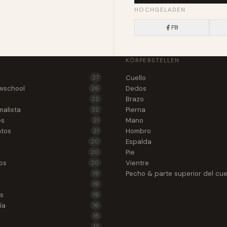
HOCHGELADEN
FB
KÖRPERSTELLEN
Cuello
27
wschool
Dedos
26
Brazo
22
malista
Pierna
22
es
Mano
21
atos
Hombro
21
Espalda
20
Pie
20
os
Vientre
20
Pecho & parte superior del cu
19
19
as
19
ía
16
15
12