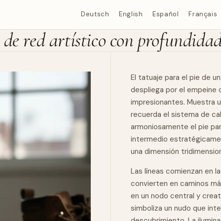
Deutsch
English
Español
Français
 de red artístico con profundida
El tatuaje para el pie de 
despliega por el empeine 
impresionantes. Muestra un
recuerda el sistema de cal
armoniosamente el pie par
intermedio estratégicamen
una dimensión tridimensio
Las líneas comienzan en l
convierten en caminos más
en un nodo central y creati
simboliza un nudo que integ
descubrimiento. La ilumina