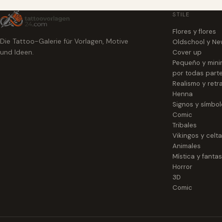
STILE
Flores y flores
Die Tattoo-Galerie für Vorlagen, Motive
Oldschool y Ne
und Ideen.
Cover up
Pequeño y mini
por todas part
Realismo y retr
Henna
Signos y símbol
Comic
Tribales
Vikingos y celt
Animales
Mística y fantas
Horror
3D
Comic