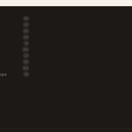
43
37
35
33
31
30
27
25
20
erpo
19