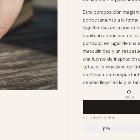
Esta composición magistra
perfectamente a la forma
significativa en la constr
equilibrio armonioso del d
portador, en lugar de una 
masculinidad y un respetu
una fuente de inspiración 
tatuaje» y «motivos de tatu
estéticamente impactante
desean llevar en la piel ta
0
LIKES
HOCHGELADEN
FB