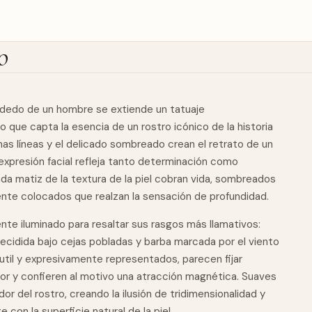
o
l dedo de un hombre se extiende un tatuaje
que capta la esencia de un rostro icónico de la historia
finas líneas y el delicado sombreado crean el retrato de un
expresión facial refleja tanto determinación como
ada matiz de la textura de la piel cobran vida, sombreados
ente colocados que realzan la sensación de profundidad.
nte iluminado para resaltar sus rasgos más llamativos:
ecidida bajo cejas pobladas y barba marcada por el viento
 sutil y expresivamente representados, parecen fijar
r y confieren al motivo una atracción magnética. Suaves
r del rostro, creando la ilusión de tridimensionalidad y
e con la superficie
natural
de la piel.