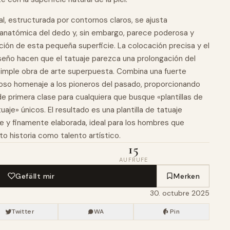
l, estructurada por contornos claros, se ajusta
 anatómica del dedo y,
sin
embargo, parece poderosa y
icción de esta pequeña superficie. La colocación precisa y el
iseño hacen que el tatuaje parezca una prolongación del
simple
obra
de arte superpuesta. Combina una fuerte
oso homenaje a los pioneros del pasado, proporcionando
de primera clase para cualquiera que busque «plantillas de
aje» únicos. El resultado es una plantilla de tatuaje
 y finamente elaborada, ideal para los hombres que
nto historia como talento artístico.
15
AUFRUFE
Gefällt mir
Merken
30. octubre 2025
Twitter
WA
Pin