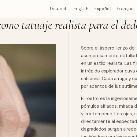
Deutsch
English
Español
Français
como tatuaje realista para el ded
Sobre el áspero lienzo de
asombrosamente detallado 
en un estilo realista. Las 
intrépido explorador cuya 
sabiduría. Cada arruga y c
por acentos de luz sutilm
El rostro está ingeniosame
pómulos afilados, mirada d
y la intemperie. Los ojos,
directamente al espectado
degradados surgen alrededo
fundiéndose orgánicament