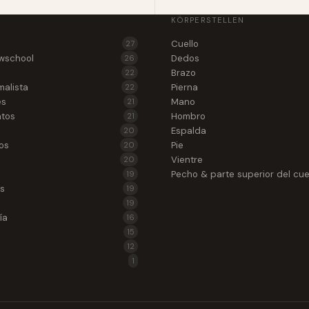
KÖRPERSTELLEN
Cuello
27
wschool
Dedos
26
Brazo
22
malista
Pierna
22
es
Mano
21
atos
Hombro
21
Espalda
20
os
Pie
20
Vientre
20
Pecho & parte superior del cu
19
as
19
19
ía
16
15
12
1