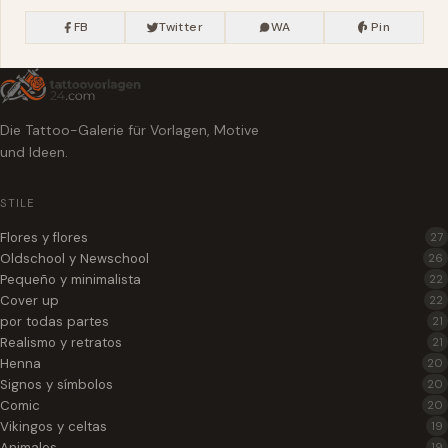
FB
Twitter
WA
Pin
Die Tattoo-Galerie für Vorlagen, Motive
und Ideen.
STILE
Flores y flores
27
Oldschool y Newschool
26
Pequeño y minimalista
22
Cover up
22
por todas partes
21
Realismo y retratos
21
Henna
20
Signos y símbolos
20
Comic
20
Vikingos y celtas
19
Animales
19