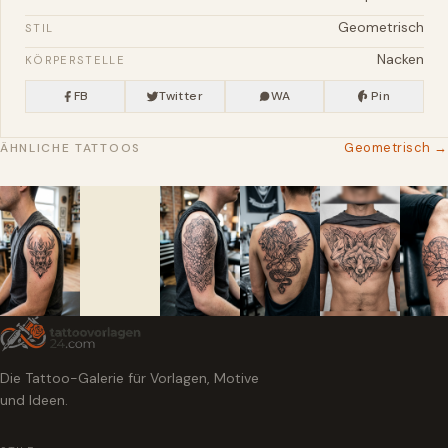
Geometrisch
STIL
Nacken
KÖRPERSTELLE
FB
Twitter
WA
Pin
Geometrisch →
ÄHNLICHE TATTOOS
Die Tattoo-Galerie für Vorlagen, Motive
und Ideen.