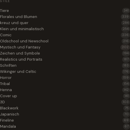
STILE
Tiere
341
Florales und Blumen
339
kreuz und quer
284
Klein und minimalistisch
254
Comic
226
Oldschool und Newschool
216
Mystisch und Fantasy
202
Zeichen und Symbole
194
Realistics und Portraits
187
Schriften
183
Wikinger und Celtic
176
Horror
159
Tribal
154
Henna
142
Cover up
141
3D
103
Blackwork
75
Japanisch
70
Fineline
69
Mandala
67