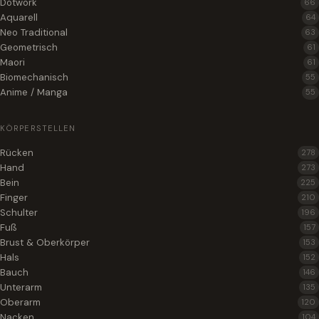
Dotwork
66
Aquarell
64
Neo Traditional
63
Geometrisch
61
Maori
61
Biomechanisch
55
Anime / Manga
55
KÖRPERSTELLEN
Rücken
278
Hand
273
Bein
225
Finger
210
Schulter
196
Fuß
157
Brust & Oberkörper
153
Hals
152
Bauch
146
Unterarm
135
Oberarm
120
Nacken
104