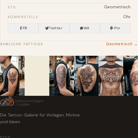
Geometrisch
STIL
Ohr
KÖRPERSTELLE
FB
Twitter
WA
Pin
Geometrisch →
ÄHNLICHE TATTOOS
Die Tattoo-Galerie für Vorlagen, Motive
und Ideen.
STILE