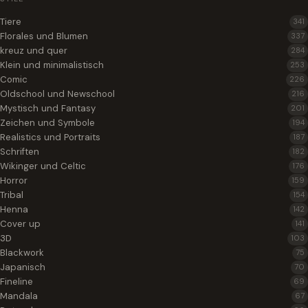
Tiere
341
Florales und Blumen
337
kreuz und quer
284
Klein und minimalistisch
253
Comic
226
Oldschool und Newschool
216
Mystisch und Fantasy
201
Zeichen und Symbole
194
Realistics und Portraits
187
Schriften
182
Wikinger und Celtic
176
Horror
159
Tribal
154
Henna
142
Cover up
141
3D
103
Blackwork
75
Japanisch
70
Fineline
69
Mandala
67