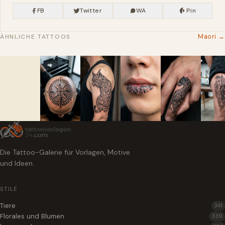
FB
Twitter
WA
Pin
Maori →
ÄHNLICHE TATTOOS
Die Tattoo-Galerie für Vorlagen, Motive
und Ideen.
STILE
Tiere
341
Florales und Blumen
339