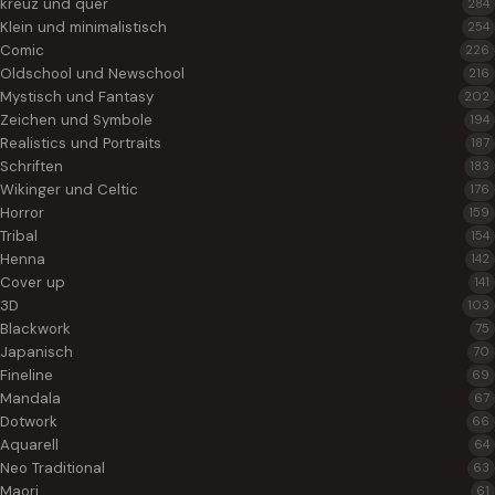
kreuz und quer
284
Klein und minimalistisch
254
Comic
226
Oldschool und Newschool
216
Mystisch und Fantasy
202
Zeichen und Symbole
194
Realistics und Portraits
187
Schriften
183
Wikinger und Celtic
176
Horror
159
Tribal
154
Henna
142
Cover up
141
3D
103
Blackwork
75
Japanisch
70
Fineline
69
Mandala
67
Dotwork
66
Aquarell
64
Neo Traditional
63
Maori
61