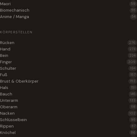
Maori
59
Biomechanisch
55
Anime / Manga
54
KÖRPERSTELLEN
Rücken
276
Hand
273
Bein
224
Finger
209
Schulter
194
Fuß
157
Brust & Oberkörper
152
Hals
151
Bauch
145
Unterarm
133
Oberarm
118
Nacken
102
Schlüsselbein
95
Rippen
87
Knöchel
86