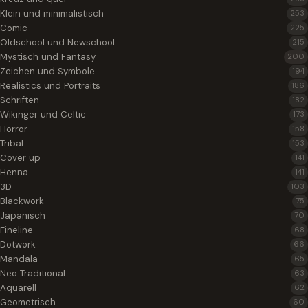
Klein und minimalistisch
253
Comic
225
Oldschool und Newschool
215
Mystisch und Fantasy
200
Zeichen und Symbole
194
Realistics und Portraits
186
Schriften
182
Wikinger und Celtic
173
Horror
158
Tribal
153
Cover up
141
Henna
141
3D
103
Blackwork
75
Japanisch
70
Fineline
68
Dotwork
66
Mandala
65
Neo Traditional
63
Aquarell
62
Geometrisch
60