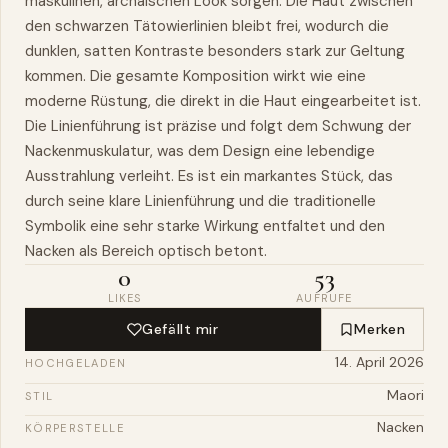
maskulinen, archaischen Look sorgen. Die Haut zwischen
den schwarzen Tätowierlinien bleibt frei, wodurch die
dunklen, satten Kontraste besonders stark zur Geltung
kommen. Die gesamte Komposition wirkt wie eine
moderne Rüstung, die direkt in die Haut eingearbeitet ist.
Die Linienführung ist präzise und folgt dem Schwung der
Nackenmuskulatur, was dem Design eine lebendige
Ausstrahlung verleiht. Es ist ein markantes Stück, das
durch seine klare Linienführung und die traditionelle
Symbolik eine sehr starke Wirkung entfaltet und den
Nacken als Bereich optisch betont.
0
53
LIKES
AUFRUFE
Gefällt mir
Merken
14. April 2026
HOCHGELADEN
Maori
STIL
Nacken
KÖRPERSTELLE