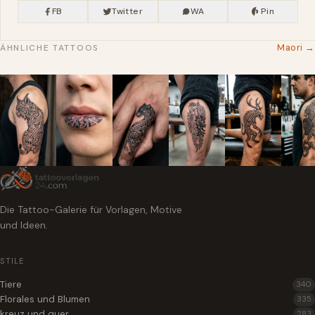
FB
Twitter
WA
Pin
Maori →
ÄHNLICHE TATTOOS
Die Tattoo-Galerie für Vorlagen, Motive
und Ideen.
STILE
Tiere
340
Florales und Blumen
335
kreuz und quer
283