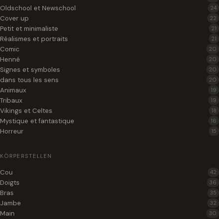
Oldschool et Newschool
24
Cover up
22
Petit et minimaliste
21
Réalismes et portraits
21
Comic
20
Henné
20
Signes et symboles
20
dans tous les sens
20
Animaux
19
Tribaux
19
Vikings et Celtes
18
Mystique et fantastique
16
Horreur
15
KÖRPERSTELLEN
Cou
42
Doigts
36
Bras
35
Jambe
32
Main
30