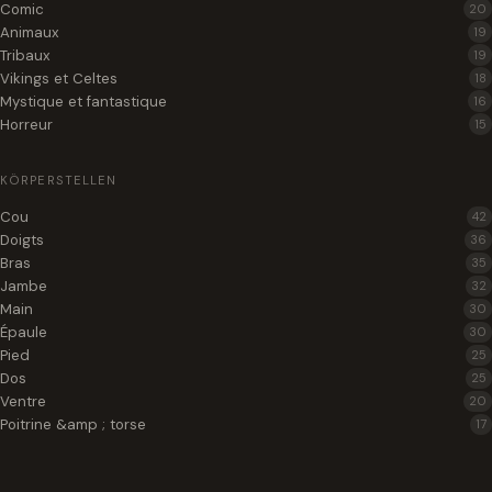
Comic
20
Animaux
19
Tribaux
19
Vikings et Celtes
18
Mystique et fantastique
16
Horreur
15
KÖRPERSTELLEN
Cou
42
Doigts
36
Bras
35
Jambe
32
Main
30
Épaule
30
Pied
25
Dos
25
Ventre
20
Poitrine &amp ; torse
17