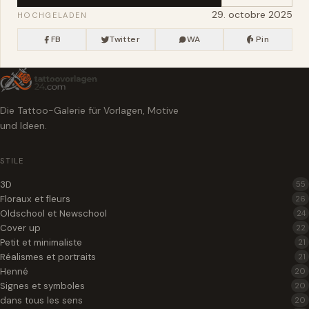
29. octobre 2025
HOCHGELADEN
FB
Twitter
WA
Pin
Die Tattoo-Galerie für Vorlagen, Motive
und Ideen.
STILE
3D
55
Floraux et fleurs
26
Oldschool et Newschool
24
Cover up
22
Petit et minimaliste
21
Réalismes et portraits
21
Henné
20
Signes et symboles
20
dans tous les sens
20