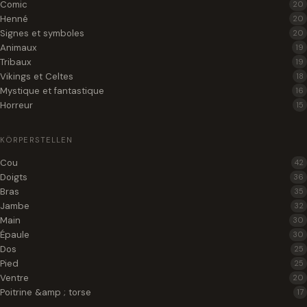
Comic
20
Henné
20
Signes et symboles
20
Animaux
19
Tribaux
19
Vikings et Celtes
18
Mystique et fantastique
16
Horreur
15
KÖRPERSTELLEN
Cou
42
Doigts
36
Bras
35
Jambe
32
Main
30
Épaule
30
Dos
25
Pied
25
Ventre
20
Poitrine &amp ; torse
17