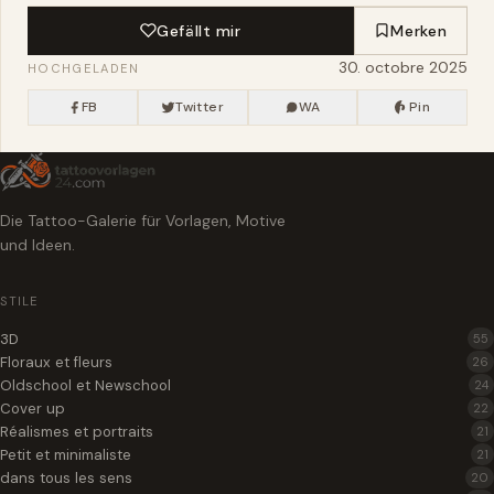
Gefällt mir
Merken
30. octobre 2025
HOCHGELADEN
FB
Twitter
WA
Pin
Die Tattoo-Galerie für Vorlagen, Motive
und Ideen.
STILE
3D
55
Floraux et fleurs
26
Oldschool et Newschool
24
Cover up
22
Réalismes et portraits
21
Petit et minimaliste
21
dans tous les sens
20