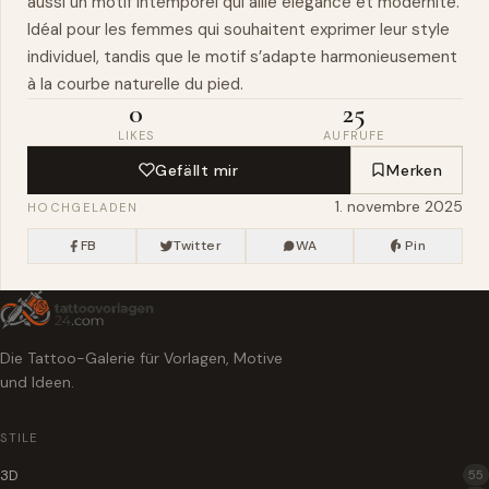
aussi un motif intemporel qui allie élégance et modernité.
Idéal pour les femmes qui souhaitent exprimer leur style
individuel, tandis que le motif s’adapte harmonieusement
à la courbe naturelle du pied.
0
25
LIKES
AUFRUFE
Gefällt mir
Merken
1. novembre 2025
HOCHGELADEN
FB
Twitter
WA
Pin
Die Tattoo-Galerie für Vorlagen, Motive
und Ideen.
STILE
3D
55