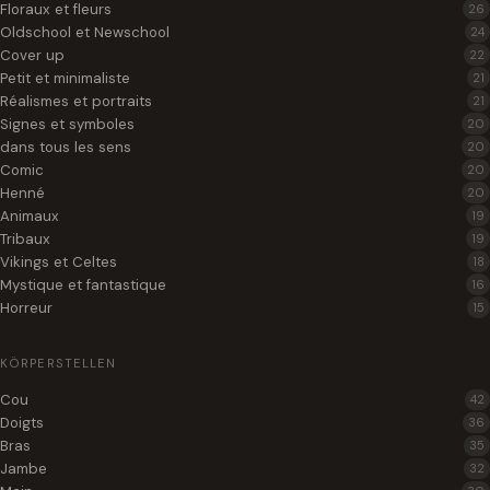
Floraux et fleurs
26
Oldschool et Newschool
24
Cover up
22
Petit et minimaliste
21
Réalismes et portraits
21
Signes et symboles
20
dans tous les sens
20
Comic
20
Henné
20
Animaux
19
Tribaux
19
Vikings et Celtes
18
Mystique et fantastique
16
Horreur
15
KÖRPERSTELLEN
Cou
42
Doigts
36
Bras
35
Jambe
32