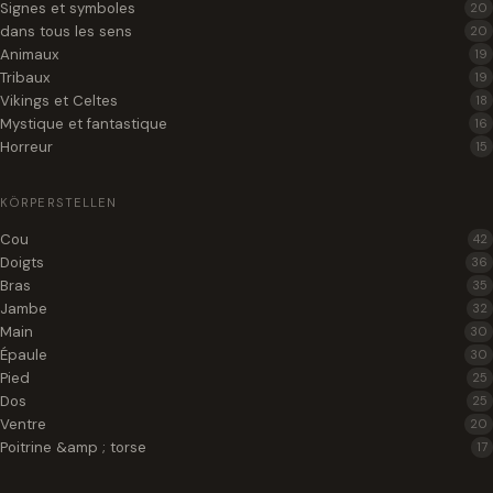
Signes et symboles
20
dans tous les sens
20
Animaux
19
Tribaux
19
Vikings et Celtes
18
Mystique et fantastique
16
Horreur
15
KÖRPERSTELLEN
Cou
42
Doigts
36
Bras
35
Jambe
32
Main
30
Épaule
30
Pied
25
Dos
25
Ventre
20
Poitrine &amp ; torse
17