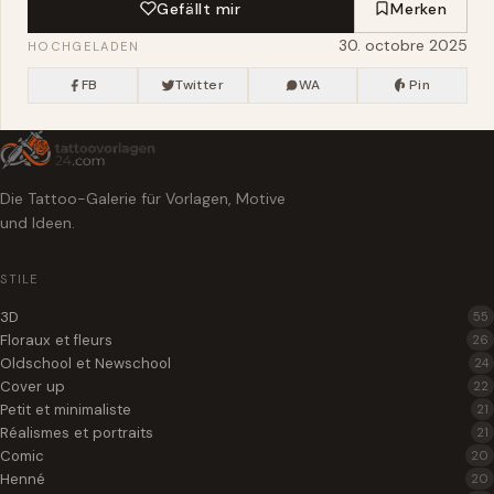
Gefällt mir
Merken
30. octobre 2025
HOCHGELADEN
FB
Twitter
WA
Pin
Die Tattoo-Galerie für Vorlagen, Motive
und Ideen.
STILE
3D
55
Floraux et fleurs
26
Oldschool et Newschool
24
Cover up
22
Petit et minimaliste
21
Réalismes et portraits
21
Comic
20
Henné
20