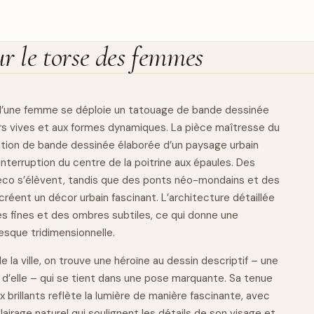
r le torse des femmes
se d’une femme se déploie un tatouage de bande dessinée
rs vives et aux formes
dynamiques
. La pièce maîtresse du
tion de bande dessinée élaborée d’un paysage urbain
interruption du centre de la poitrine aux épaules. Des
déco s’élèvent, tandis que des ponts néo-mondains et des
réent un décor urbain fascinant. L’architecture détaillée
es fines et des ombres subtiles, ce qui donne une
esque tridimensionnelle.
 la ville, on trouve une héroïne au
dessin
descriptif – une
 d’elle – qui se tient dans une pose marquante. Sa tenue
x brillants reflète la lumière de manière fascinante, avec
airage naturel qui soulignent les détails de son visage et