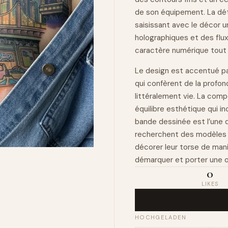
de son équipement. La déte
saisissant avec le décor u
holographiques et des flu
caractère numérique tout 
Le design est accentué p
qui confèrent de la profon
littéralement vie. La com
équilibre esthétique qui inc
bande dessinée est l’une 
recherchent des modèles 
décorer leur torse de maniè
démarquer et porter une œ
0
LIKES
HOCHGELADEN