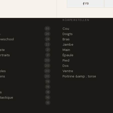
FB
KÖRPERSTELLEN
Cou
55
s
Doigts
26
ewschool
Bras
24
Jambe
22
iste
Main
21
rtraits
Épaule
21
Pied
20
Dos
20
oles
Ventre
20
ens
Poitrine &amp ; torse
20
19
19
es
18
tastique
16
15