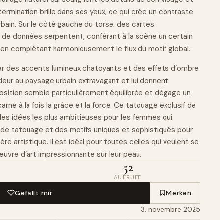
rmination brille dans ses yeux, ce qui crée un contraste
rbain. Sur le côté gauche du torse, des cartes
x de données serpentent, conférant à la scène un certain
en complétant harmonieusement le flux du motif global.
ar des accents lumineux chatoyants et des effets d’ombre
deur au paysage urbain extravagant et lui donnent
position semble particulièrement équilibrée et dégage un
arne à la fois la grâce et la
force
. Ce tatouage exclusif de
des idées les plus ambitieuses pour les femmes qui
de tatouage et des motifs uniques et sophistiqués pour
re artistique. Il est idéal pour toutes celles qui veulent se
uvre d’art impressionnante sur leur peau.
52
AUFRUFE
Gefällt mir
Merken
3. novembre 2025