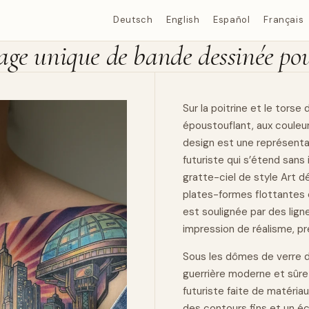
Deutsch
English
Español
Français
age unique de bande dessinée pou
Sur la poitrine et le tor
époustouflant, aux couleu
design est une représenta
futuriste qui s’étend sans 
gratte-ciel de style Art 
plates-formes flottantes c
est soulignée par des lign
impression de réalisme, pr
Sous les dômes de verre de
guerrière moderne et sûre
futuriste faite de matériau
des contours fins et un écl