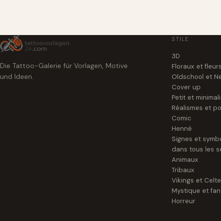
STILE
3D
Die Tattoo-Galerie für Vorlagen, Motive
Floraux et fleur
und Ideen.
Oldschool et N
Cover up
Petit et minimal
Réalismes et po
Comic
Henné
Signes et symb
dans tous les s
Animaux
Tribaux
Vikings et Celt
Mystique et fan
Horreur