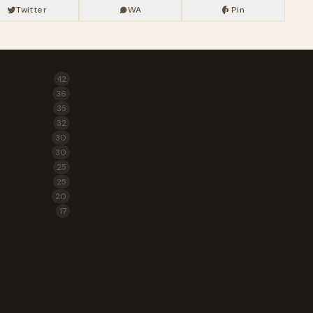
Twitter
WA
Pin
42
36
35
32
30
30
25
25
20
17