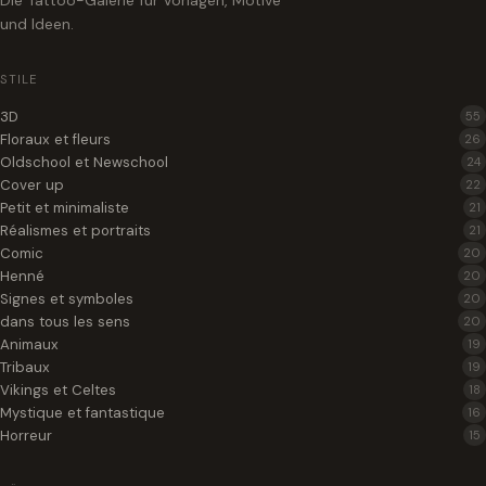
Die Tattoo-Galerie für Vorlagen, Motive
und Ideen.
STILE
3D
55
Floraux et fleurs
26
Oldschool et Newschool
24
Cover up
22
Petit et minimaliste
21
Réalismes et portraits
21
Comic
20
Henné
20
Signes et symboles
20
dans tous les sens
20
Animaux
19
Tribaux
19
Vikings et Celtes
18
Mystique et fantastique
16
Horreur
15