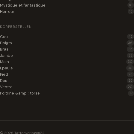
Mystique et fantastique
16
Horreur
15
KÖRPERSTELLEN
Cou
42
Doigts
36
Bras
35
Jambe
32
Main
30
Épaule
30
Pied
25
Dos
25
Ventre
20
Poitrine &amp ; torse
17
© 2026 Tattoovorlagen24