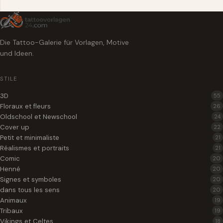
Die Tattoo-Galerie für Vorlagen, Motive
und Ideen.
STILE
3D
55
Floraux et fleurs
26
Oldschool et Newschool
24
Cover up
22
Petit et minimaliste
21
Réalismes et portraits
21
Comic
20
Henné
20
Signes et symboles
20
dans tous les sens
20
Animaux
19
Tribaux
19
Vikings et Celtes
18