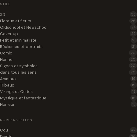
STILE
3D
55
Floraux et fleurs
26
Oldschool et Newschool
24
Cover up
22
Petit et minimaliste
21
Réalismes et portraits
21
Comic
20
Henné
20
Signes et symboles
20
dans tous les sens
20
Animaux
19
Tribaux
19
Vikings et Celtes
18
Mystique et fantastique
16
Horreur
15
KÖRPERSTELLEN
Cou
42
Doigts
36