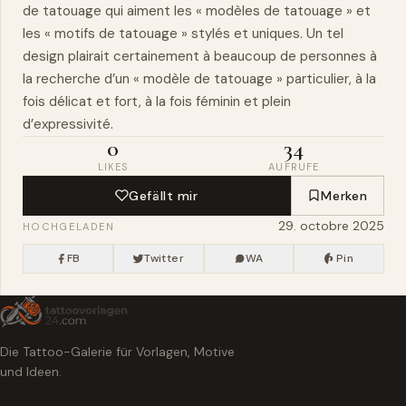
de tatouage qui aiment les « modèles de tatouage » et
les « motifs de tatouage » stylés et uniques. Un tel
design plairait certainement à beaucoup de personnes à
la recherche d’un « modèle de tatouage » particulier, à la
fois délicat et fort, à la fois féminin et plein
d’expressivité.
0
34
LIKES
AUFRUFE
Gefällt mir
Merken
29. octobre 2025
HOCHGELADEN
FB
Twitter
WA
Pin
Die Tattoo-Galerie für Vorlagen, Motive
und Ideen.