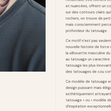
et nuancées, offrent un co
sur des contours clairs qui
rochers, on trouve de pet
mais consciemment percepti
profondeur du tatouage.
Ce motif n’est pas seulem
nouvelle histoire de
force
la silhouette masculine du 
au tatouage un caractère
tatouage les plus innovan
des tatouages de cou com
Ce modèle de tatouage es
design puissant mais éléga
esthétiquement attrayant.
tatouage » ou « modèle de
d’inspiration exceptionnel