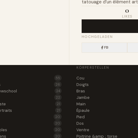
tatouage d’un élément arti
0
LIKES
HOCHGELADEN
FB
KÖRPERSTELLEN
Cou
55
s
Doigts
26
ewschool
Bras
24
Jambe
22
iste
Main
21
rtraits
Épaule
21
Pied
20
Dos
20
oles
Ventre
20
ens
Poitrine &amp ; torse
20