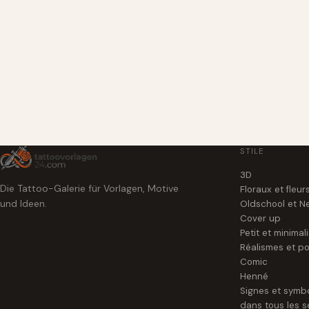
STILE
3D
Die Tattoo-Galerie für Vorlagen, Motive
Floraux et fleur
und Ideen.
Oldschool et N
Cover up
Petit et minimal
Réalismes et po
Comic
Henné
Signes et symb
dans tous les s