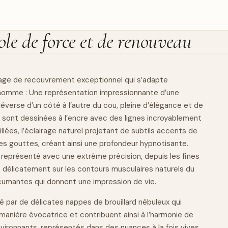
le de force et de renouveau
uage de recouvrement exceptionnel qui s’adapte
 homme : Une représentation impressionnante d’une
verse d’un côté à l’autre du cou, pleine d’élégance et de
sont dessinées à l’encre avec des lignes incroyablement
llées, l’éclairage naturel projetant de subtils accents de
les gouttes, créant ainsi une profondeur hypnotisante.
 représenté avec une extrême précision, depuis les fines
 délicatement sur les contours musculaires
naturels
du
umantes qui donnent une impression de vie.
é par de délicates nappes de brouillard nébuleux qui
manière évocatrice et contribuent ainsi à l’harmonie de
vironnants, représentés dans des nuances à la fois vives