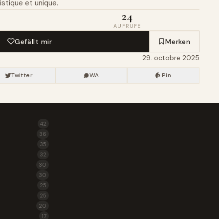
stique et unique.
24
AUFRUFE
Gefällt mir
Merken
29. octobre 2025
Twitter
WA
Pin
42
36
35
32
30
30
25
25
20
17