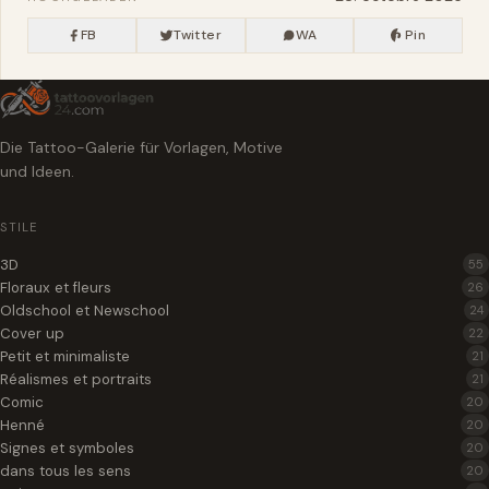
FB
Twitter
WA
Pin
Die Tattoo-Galerie für Vorlagen, Motive
und Ideen.
STILE
3D
55
Floraux et fleurs
26
Oldschool et Newschool
24
Cover up
22
Petit et minimaliste
21
Réalismes et portraits
21
Comic
20
Henné
20
Signes et symboles
20
dans tous les sens
20