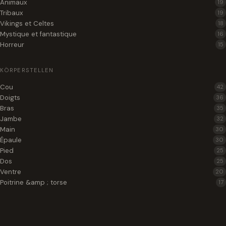
Animaux
19
Tribaux
19
Vikings et Celtes
18
Mystique et fantastique
16
Horreur
15
KÖRPERSTELLEN
Cou
42
Doigts
36
Bras
35
Jambe
32
Main
30
Épaule
30
Pied
25
Dos
25
Ventre
20
Poitrine &amp ; torse
17