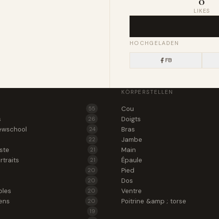
0
LIKES
HOCHGELADEN
FB
KÖRPERSTELLEN
Cou
55
s
Doigts
26
ewschool
Bras
24
Jambe
22
iste
Main
21
rtraits
Épaule
21
Pied
20
Dos
20
oles
Ventre
20
ens
Poitrine &amp ; torse
20
19