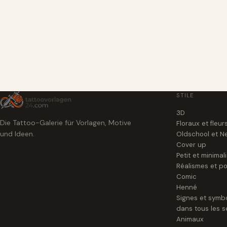
STILE
3D
Die Tattoo-Galerie für Vorlagen, Motive
Floraux et fleur
und Ideen.
Oldschool et N
Cover up
Petit et minimal
Réalismes et po
Comic
Henné
Signes et symb
dans tous les s
Animaux