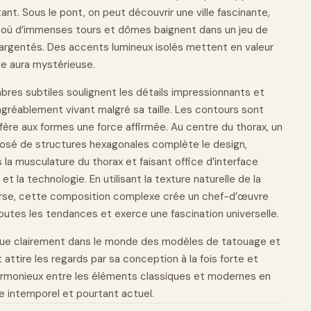
tant
. Sous le pont, on peut découvrir une ville fascinante,
é, où d’immenses tours et dômes baignent dans un jeu de
 argentés. Des accents lumineux isolés mettent en valeur
une aura mystérieuse.
bres subtiles soulignent les détails impressionnants et
agréablement vivant malgré sa taille. Les contours sont
onfère aux formes une
force
affirmée. Au centre du thorax, un
osé de structures hexagonales complète le design,
 la musculature du thorax et faisant office d’interface
 la technologie. En utilisant la texture naturelle de la
orse, cette composition complexe crée un chef-d’œuvre
toutes les tendances et exerce une fascination universelle.
ngue clairement dans le monde des modèles de tatouage et
attire les regards par sa conception à la fois forte et
harmonieux entre les éléments classiques et modernes en
e intemporel et pourtant actuel.