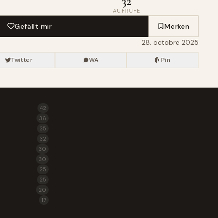
32
AUFRUFE
Gefällt mir
Merken
28. octobre 2025
Twitter
WA
Pin
42
36
35
32
30
30
25
25
20
17