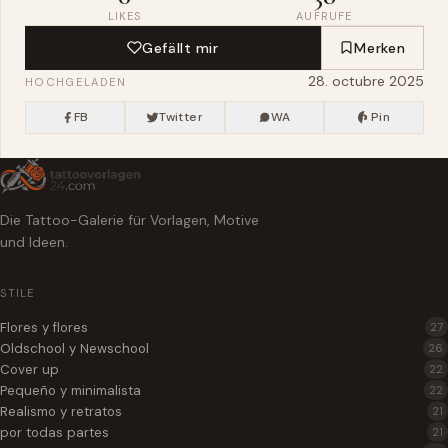
LIKES
AUFRUFE
Gefällt mir
Merken
28. octubre 2025
HOCHGELADEN
FB
Twitter
WA
Pin
Die Tattoo-Galerie für Vorlagen, Motive
und Ideen.
STILE
Flores y flores
27
Oldschool y Newschool
26
Cover up
22
Pequeño y minimalista
22
Realismo y retratos
21
por todas partes
21