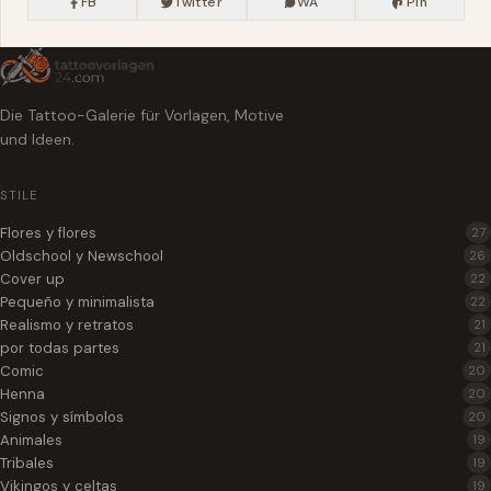
FB
Twitter
WA
Pin
Die Tattoo-Galerie für Vorlagen, Motive
und Ideen.
STILE
Flores y flores
27
Oldschool y Newschool
26
Cover up
22
Pequeño y minimalista
22
Realismo y retratos
21
por todas partes
21
Comic
20
Henna
20
Signos y símbolos
20
Animales
19
Tribales
19
Vikingos y celtas
19