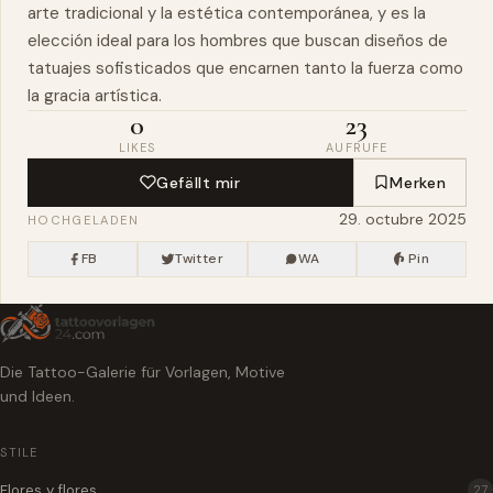
arte tradicional y la estética contemporánea, y es la
elección ideal para los hombres que buscan diseños de
tatuajes sofisticados que encarnen tanto la
fuerza
como
la gracia artística.
0
23
LIKES
AUFRUFE
Gefällt mir
Merken
29. octubre 2025
HOCHGELADEN
FB
Twitter
WA
Pin
Die Tattoo-Galerie für Vorlagen, Motive
und Ideen.
STILE
Flores y flores
27