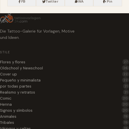
FB
Twitter
WA
Pin
Die Tattoo-Galerie für Vorlagen, Motive
und Ideen.
STILE
Flores y flores
27
Oldschool y Newschool
26
Cover up
22
Pequeño y minimalista
22
por todas partes
21
Realismo y retratos
21
Comic
20
Henna
20
Signos y símbolos
20
Animales
19
Tribales
19
Vikingos y celtas
19