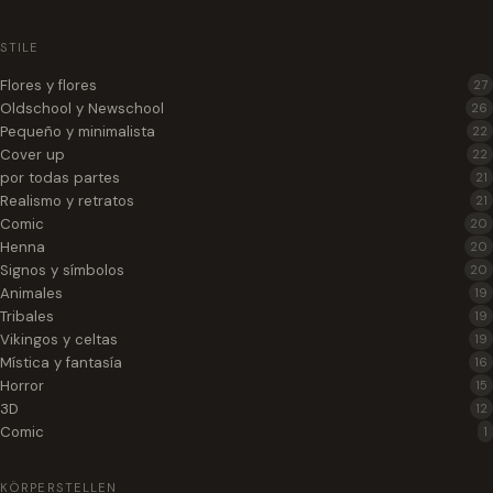
STILE
Flores y flores
27
Oldschool y Newschool
26
Pequeño y minimalista
22
Cover up
22
por todas partes
21
Realismo y retratos
21
Comic
20
Henna
20
Signos y símbolos
20
Animales
19
Tribales
19
Vikingos y celtas
19
Mística y fantasía
16
Horror
15
3D
12
Comic
1
KÖRPERSTELLEN