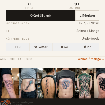
0
40
LIKES
AUFRUFE
Gefällt mir
Merken
18. April 2026
HOCHGELADEN
Anime / Manga
STIL
Underboob
KÖRPERSTELLE
FB
Twitter
WA
Pin
Anime / Manga →
ÄHNLICHE TATTOOS