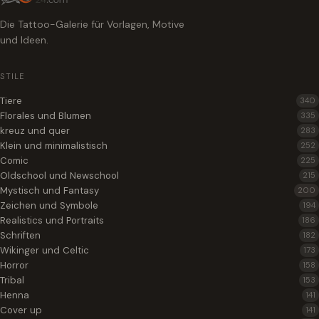
Die Tattoo-Galerie für Vorlagen, Motive
und Ideen.
STILE
Tiere
340
Florales und Blumen
335
kreuz und quer
283
Klein und minimalistisch
252
Comic
225
Oldschool und Newschool
215
Mystisch und Fantasy
200
Zeichen und Symbole
194
Realistics und Portraits
186
Schriften
182
Wikinger und Celtic
173
Horror
158
Tribal
153
Henna
141
Cover up
141