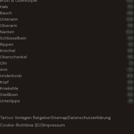
Brust & Oberkörper
152
Hals
151
Bauch
145
Unterarm
133
Oberarm
118
Nacken
102
Schlüsselbein
95
Rippen
87
Knöchel
86
Oberschenkel
85
Ohr
71
Arm
70
Underboob
69
Kopf
68
Kniekehle
66
Steißbein
63
Unterlippe
45
Tattoo Vorlagen Ratgeber
Sitemap
Datenschutzerklärung
Cookie-Richtlinie (EU)
Impressum