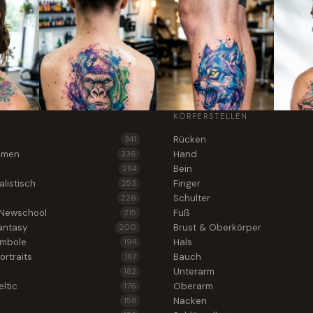
KÖRPERSTELLEN
Rücken
341
lumen
Hand
336
Bein
284
alistisch
Finger
253
Schulter
226
 Newschool
Fuß
215
antasy
Brust & Oberkörper
200
ymbole
Hals
194
ortraits
Bauch
187
Unterarm
182
ltic
Oberarm
176
Nacken
158