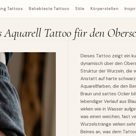
ing Tattoos
Beliebteste Tattoos
Stile
Körperstellen
Inspi
s Aquarell Tattoo für den Obers
Dieses Tattoo zeigt ein k
dynamisch über den Obersc
Struktur der Wurzeln, die 
Anstatt auf harte schwarz
Aquarellfarben, die den Be
Braun und sattes Ocker bil
lebendiger Verlauf aus Bla
wirken wie in Wasser aufge
was einen weichen, fast ve
Wurzelstränge wirken sehr
Beines an, was dem Tattoo