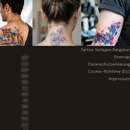
Tattoo Vorlagen Ratgeber
Sitemap
277
Datenschutzerklärung
273
224
Cookie-Richtlinie (EU)
210
Impressum
195
157
153
151
145
135
120
103