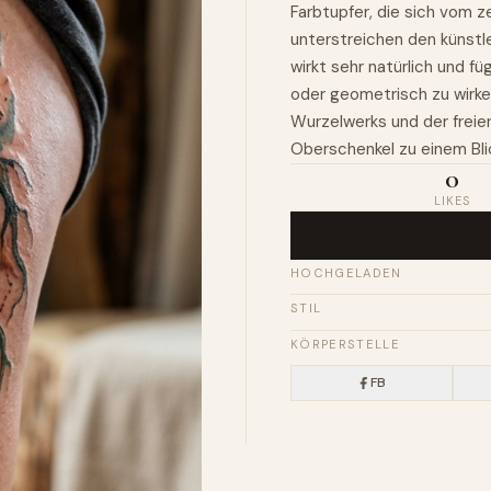
Farbtupfer, die sich vom 
unterstreichen den künstl
wirkt sehr natürlich und fü
oder geometrisch zu wirke
Wurzelwerks und der frei
Oberschenkel zu einem Bli
0
LIKES
HOCHGELADEN
STIL
KÖRPERSTELLE
FB