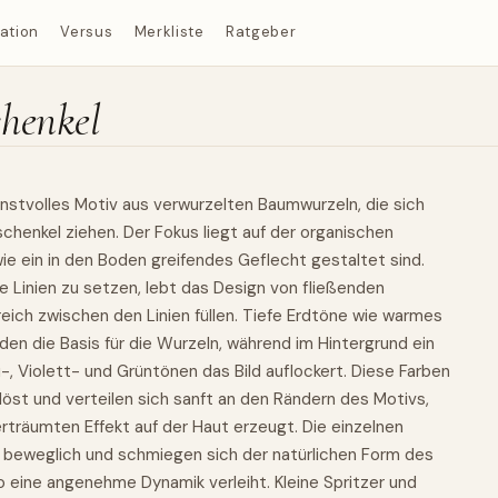
ration
Versus
Merkliste
Ratgeber
chenkel
unstvolles Motiv aus verwurzelten Baumwurzeln, die sich
henkel ziehen. Der Fokus liegt auf der organischen
wie ein in den Boden greifendes Geflecht gestaltet sind.
e Linien zu setzen, lebt das Design von fließenden
reich zwischen den Linien füllen. Tiefe Erdtöne wie warmes
den die Basis für die Wurzeln, während im Hintergrund ein
u-, Violett- und Grüntönen das Bild auflockert. Diese Farben
löst und verteilen sich sanft an den Rändern des Motivs,
rträumten Effekt auf der Haut erzeugt. Die einzelnen
 beweglich und schmiegen sich der natürlichen Form des
 eine angenehme Dynamik verleiht. Kleine Spritzer und