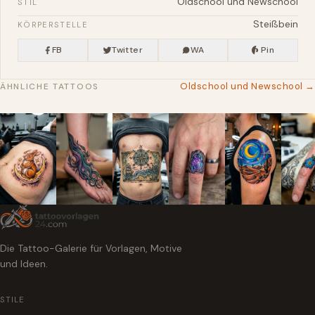
Oldschool und Newschool
STIL
Steißbein
KÖRPERSTELLE
FB
Twitter
WA
Pin
Oldschool und Newschool →
ÄHNLICHE TATTOOS
Die Tattoo-Galerie für Vorlagen, Motive
und Ideen.
STILE