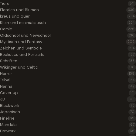
Tiere
341
Florales und Blumen
339
kreuz und quer
284
Klein und minimalistisch
254
Comic
226
Oldschool und Newschool
216
Mystisch und Fantasy
202
Zeichen und Symbole
194
Realistics und Portraits
187
Schriften
183
Wikinger und Celtic
176
Horror
159
Tribal
154
Henna
142
Cover up
141
3D
103
Blackwork
75
Japanisch
70
Fineline
69
Mandala
67
Dotwork
66