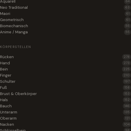
Aquarell
64
Neo Traditional
63
Maori
61
Geometrisch
61
Biomechanisch
55
Anime / Manga
55
KÖRPERSTELLEN
Rücken
278
Hand
273
Bein
225
Finger
210
Schulter
197
Fuß
158
Brust & Oberkörper
153
Hals
152
Bauch
146
Unterarm
135
Oberarm
121
Nacken
104
Schlüsselbein
98