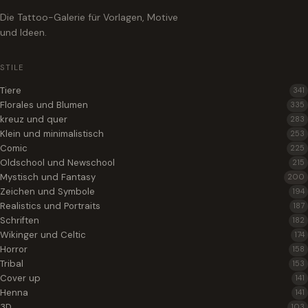
Die Tattoo-Galerie für Vorlagen, Motive
und Ideen.
STILE
Tiere
341
Florales und Blumen
335
kreuz und quer
283
Klein und minimalistisch
253
Comic
225
Oldschool und Newschool
215
Mystisch und Fantasy
200
Zeichen und Symbole
194
Realistics und Portraits
187
Schriften
182
Wikinger und Celtic
174
Horror
158
Tribal
153
Cover up
141
Henna
141
3D
103