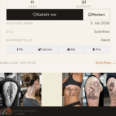
0
21
LIKES
AUFRUFE
Gefällt mir
Merken
3. Juli 2026
HOCHGELADEN
Schriften
STIL
Hand
KÖRPERSTELLE
FB
Twitter
WA
Pin
Schriften →
ÄHNLICHE TATTOOS