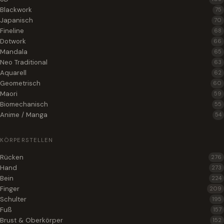
Blackwork
75
Japanisch
70
Fineline
68
Dotwork
66
Mandala
65
Neo Traditional
63
Aquarell
62
Geometrisch
60
Maori
59
Biomechanisch
55
Anime / Manga
54
KÖRPERSTELLEN
Rücken
276
Hand
273
Bein
224
Finger
209
Schulter
195
Fuß
157
Brust & Oberkörper
152