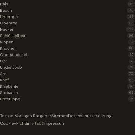
Hals
151
Bauch
145
Unterarm
133
Oberarm
118
Nacken
102
Schlüsselbein
96
Rippen
87
Knöchel
86
Oberschenkel
85
Ohr
71
Underboob
70
Arm
70
Kopf
68
Kniekehle
66
Steißbein
63
Unterlippe
45
Tattoo Vorlagen Ratgeber
Sitemap
Datenschutzerklärung
Cookie-Richtlinie (EU)
Impressum