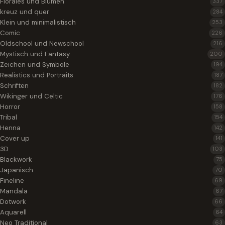
Florales und Blumen
337
kreuz und quer
284
Klein und minimalistisch
253
Comic
226
Oldschool und Newschool
216
Mystisch und Fantasy
200
Zeichen und Symbole
194
Realistics und Portraits
187
Schriften
182
Wikinger und Celtic
176
Horror
158
Tribal
154
Henna
142
Cover up
141
3D
103
Blackwork
75
Japanisch
70
Fineline
69
Mandala
67
Dotwork
66
Aquarell
64
Neo Traditional
63