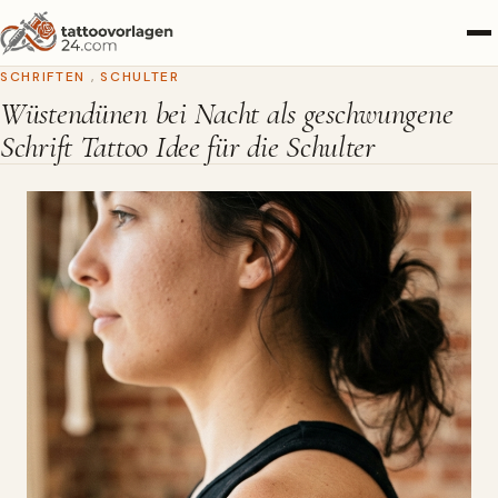
SCHRIFTEN
,
SCHULTER
Wüstendünen bei Nacht als geschwungene
Schrift Tattoo Idee für die Schulter