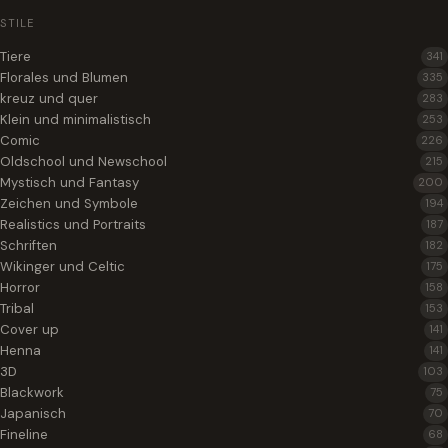
STILE
Tiere
341
Florales und Blumen
335
kreuz und quer
283
Klein und minimalistisch
253
Comic
226
Oldschool und Newschool
215
Mystisch und Fantasy
200
Zeichen und Symbole
194
Realistics und Portraits
187
Schriften
182
Wikinger und Celtic
175
Horror
158
Tribal
153
Cover up
141
Henna
141
3D
103
Blackwork
75
Japanisch
70
Fineline
68