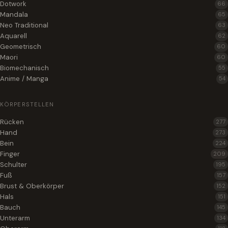
Dotwork
66
Mandala
65
Neo Traditional
63
Aquarell
62
Geometrisch
60
Maori
60
Biomechanisch
55
Anime / Manga
54
KÖRPERSTELLEN
Rücken
277
Hand
273
Bein
224
Finger
209
Schulter
195
Fuß
157
Brust & Oberkörper
152
Hals
151
Bauch
145
Unterarm
134