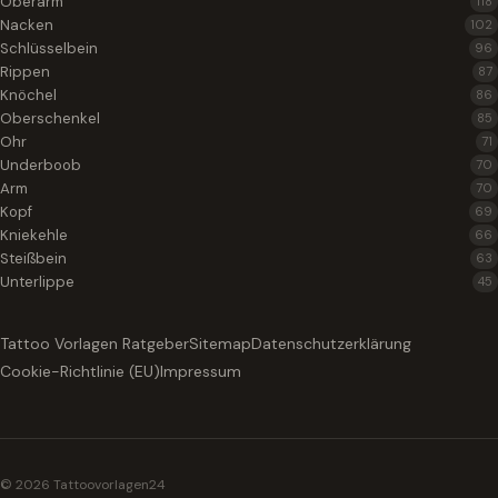
Oberarm
118
Nacken
102
Schlüsselbein
96
Rippen
87
Knöchel
86
Oberschenkel
85
Ohr
71
Underboob
70
Arm
70
Kopf
69
Kniekehle
66
Steißbein
63
Unterlippe
45
Tattoo Vorlagen Ratgeber
Sitemap
Datenschutzerklärung
Cookie-Richtlinie (EU)
Impressum
© 2026 Tattoovorlagen24