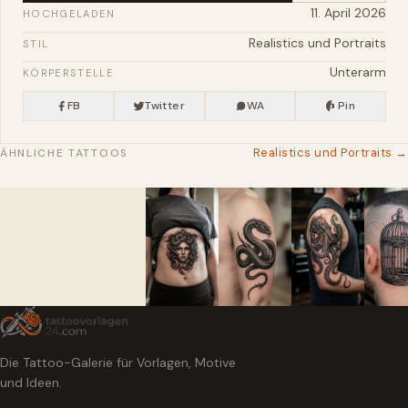
11. April 2026
HOCHGELADEN
Realistics und Portraits
STIL
Unterarm
KÖRPERSTELLE
FB
Twitter
WA
Pin
Realistics und Portraits →
ÄHNLICHE TATTOOS
Die Tattoo-Galerie für Vorlagen, Motive
und Ideen.