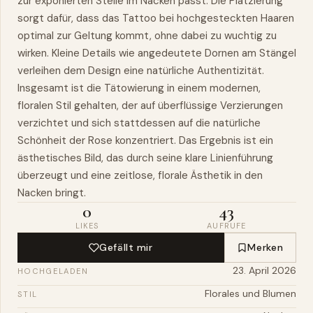
zur exponierten Stelle im Nacken passt. Die Platzierung
sorgt dafür, dass das Tattoo bei hochgesteckten Haaren
optimal zur Geltung kommt, ohne dabei zu wuchtig zu
wirken. Kleine Details wie angedeutete Dornen am Stängel
verleihen dem Design eine natürliche Authentizität.
Insgesamt ist die Tätowierung in einem modernen,
floralen Stil gehalten, der auf überflüssige Verzierungen
verzichtet und sich stattdessen auf die natürliche
Schönheit der Rose konzentriert. Das Ergebnis ist ein
ästhetisches Bild, das durch seine klare Linienführung
überzeugt und eine zeitlose, florale Ästhetik in den
Nacken bringt.
0
43
LIKES
AUFRUFE
Gefällt mir
Merken
23. April 2026
HOCHGELADEN
Florales und Blumen
STIL