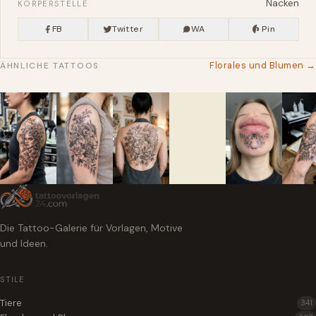
Nacken
KÖRPERSTELLE
FB
Twitter
WA
Pin
Florales und Blumen →
ÄHNLICHE TATTOOS
Die Tattoo-Galerie für Vorlagen, Motive
und Ideen.
STILE
Tiere
341