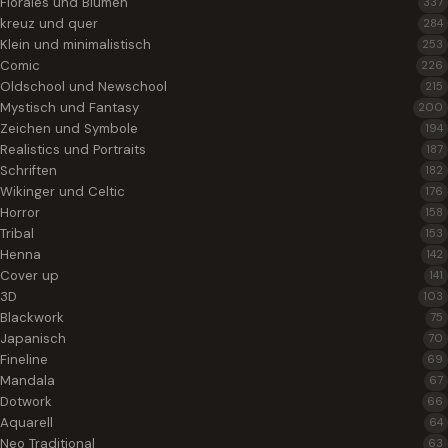
Florales und Blumen
337
kreuz und quer
284
Klein und minimalistisch
253
Comic
226
Oldschool und Newschool
215
Mystisch und Fantasy
200
Zeichen und Symbole
194
Realistics und Portraits
187
Schriften
182
Wikinger und Celtic
176
Horror
158
Tribal
153
Henna
142
Cover up
141
3D
103
Blackwork
75
Japanisch
70
Fineline
69
Mandala
67
Dotwork
66
Aquarell
64
Neo Traditional
63