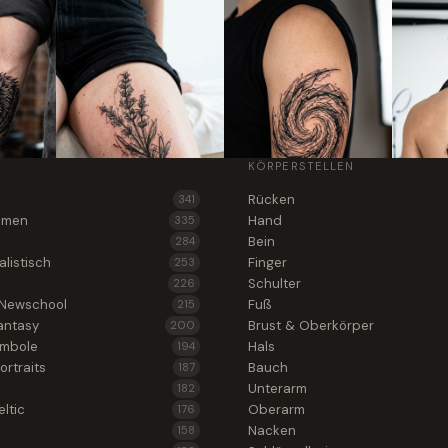
KÖRPERSTELLEN
Rücken
341
lumen
Hand
335
Bein
284
alistisch
Finger
253
Schulter
226
 Newschool
Fuß
215
antasy
Brust & Oberkörper
200
ymbole
Hals
194
ortraits
Bauch
187
Unterarm
182
ltic
Oberarm
176
Nacken
158