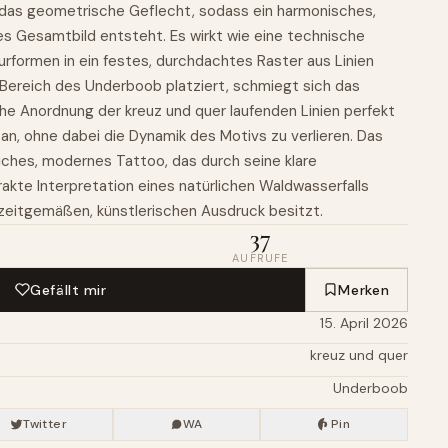
in das geometrische Geflecht, sodass ein harmonisches,
es Gesamtbild entsteht. Es wirkt wie eine technische
urformen in ein festes, durchdachtes Raster aus Linien
m Bereich des Underboob platziert, schmiegt sich das
che Anordnung der kreuz und quer laufenden Linien perfekt
an, ohne dabei die Dynamik des Motivs zu verlieren. Das
eiches, modernes Tattoo, das durch seine klare
rakte Interpretation eines natürlichen Waldwasserfalls
zeitgemäßen, künstlerischen Ausdruck besitzt.
37
AUFRUFE
Gefällt mir
Merken
15. April 2026
kreuz und quer
Underboob
Twitter
WA
Pin