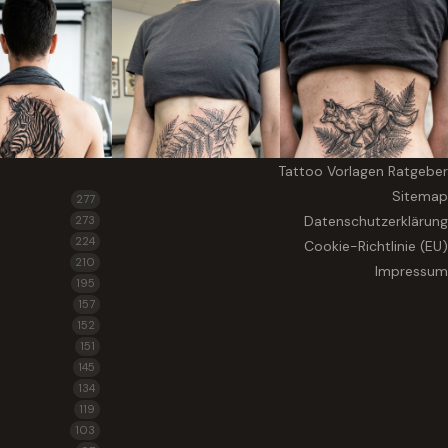
Tattoo Vorlagen Ratgeber
Sitemap
277
Datenschutzerklärung
273
224
Cookie-Richtlinie (EU)
210
Impressum
195
157
152
151
145
134
119
103