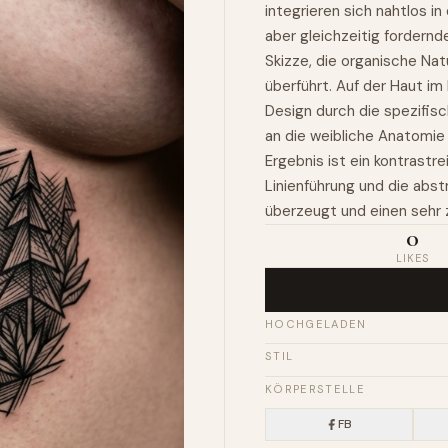
integrieren sich nahtlos 
aber gleichzeitig fordernd
Skizze, die organische Nat
überführt. Auf der Haut i
Design durch die spezifis
an die weibliche Anatomie 
Ergebnis ist ein kontrastr
Linienführung und die abst
überzeugt und einen sehr 
0
LIKES
HOCHGELADEN
STIL
KÖRPERSTELLE
FB