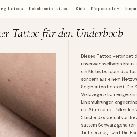
ing Tattoos
Beliebteste Tattoos
Stile
Körperstellen
Inspi
uer Tattoo für den Underboob
Dieses Tattoo verbindet d
unverwechselbaren kreuz un
ein Motiv, bei dem das tos
sondern aus einem Netzwe
Segmenten besteht. Die Sze
Waldvegetation eingerahmt
Linienführungen angeordnet 
die Struktur der fallende
Striche das Gefühl von Bew
sattem Schwarz gehalten, 
Tiefe erzeugt wird. Die 