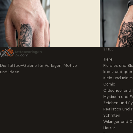
STILE
Tiere
Die Tattoo-Galerie für Vorlagen, Motive
Florales und B
und Ideen.
kreuz und quer
Klein und minim
Comic
Oldschool und
Mystisch und F
Zeichen und S
Realistics und P
Schriften
Wikinger und Ce
Horror