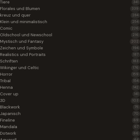
Tiere
341
Florales und Blumen
339
kreuz und quer
284
Klein und minimalistisch
254
Comic
226
Oldschool und Newschool
216
Mystisch und Fantasy
202
Zeichen und Symbole
194
Realistics und Portraits
187
Schriften
183
Wikinger und Celtic
176
Horror
159
Tribal
154
Henna
142
Cover up
141
3D
103
Blackwork
75
Japanisch
70
Fineline
69
Mandala
67
Dotwork
66
Aquarell
64