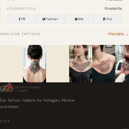
Kniekehle
KÖRPERSTELLE
FB
Twitter
WA
Pin
Mandala →
ÄHNLICHE TATTOOS
Die Tattoo-Galerie für Vorlagen, Motive
und Ideen.
STILE