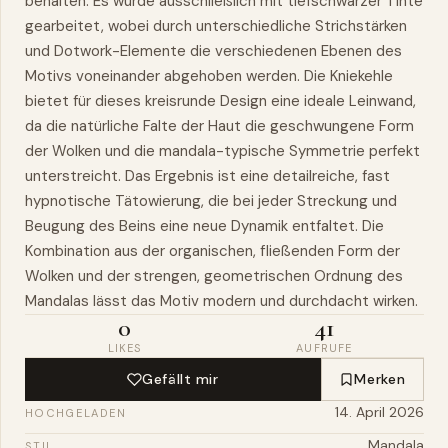
behalten. Es wurde ausschließlich mit tiefschwarzer Tinte
gearbeitet, wobei durch unterschiedliche Strichstärken
und Dotwork-Elemente die verschiedenen Ebenen des
Motivs voneinander abgehoben werden. Die Kniekehle
bietet für dieses kreisrunde Design eine ideale Leinwand,
da die natürliche Falte der Haut die geschwungene Form
der Wolken und die mandala-typische Symmetrie perfekt
unterstreicht. Das Ergebnis ist eine detailreiche, fast
hypnotische Tätowierung, die bei jeder Streckung und
Beugung des Beins eine neue Dynamik entfaltet. Die
Kombination aus der organischen, fließenden Form der
Wolken und der strengen, geometrischen Ordnung des
Mandalas lässt das Motiv modern und durchdacht wirken.
0
41
LIKES
AUFRUFE
Gefällt mir
Merken
14. April 2026
HOCHGELADEN
Mandala
STIL