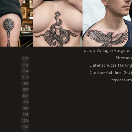
Tattoo Vorlagen Ratgeber
Sitemap
277
Datenschutzerklärung
273
224
Cookie-Richtlinie (EU)
210
Impressum
195
157
152
151
145
134
120
103