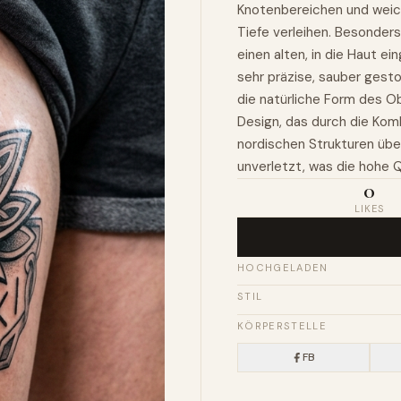
Knotenbereichen und weic
Tiefe verleihen. Besonders 
einen alten, in die Haut ei
sehr präzise, sauber gesto
die natürliche Form des Ob
Design, das durch die Kom
nordischen Strukturen übe
unverletzt, was die hohe Q
0
LIKES
HOCHGELADEN
STIL
KÖRPERSTELLE
FB