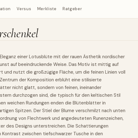
ration
Versus
Merkliste
Ratgeber
rschenkel
Eleganz einer Lotusblüte mit der rauen Ästhetik nordischer
unst auf beeindruckende Weise. Das Motiv ist mittig auf
 und nutzt die großzügige Fläche, um die feinen Linien voll
 Zentrum der Komposition erblüht eine stilisierte
ätter nicht glatt, sondern von feinen, ineinander
ern durchzogen sind, die typisch für den keltischen Stil
chen weichen Rundungen enden die Blütenblätter in
artigen Spitzen. Der Stiel der Blume verschmilzt nach unten
Anordnung von Flechtwerk und angedeuteten Runenzeichen,
kter des Designs unterstreichen. Die Schattierungen
n Kontrast zwischen tiefschwarzer Tusche in den