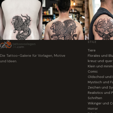
STILE
Tiere
Die Tattoo-Galerie für Vorlagen, Motive
Florales und B
und Ideen.
kreuz und quer
Klein und minim
Comic
Oldschool und
Mystisch und F
Zeichen und S
Realistics und P
Schriften
Wikinger und Ce
Horror