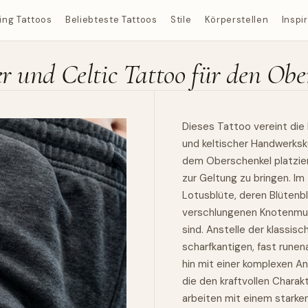
ing Tattoos
Beliebteste Tattoos
Stile
Körperstellen
Inspi
er und Celtic Tattoo für den Obe
Dieses Tattoo vereint die 
und keltischer Handwerksk
dem Oberschenkel platziert
zur Geltung zu bringen. Im
Lotusblüte, deren Blütenbl
verschlungenen Knotenmust
sind. Anstelle der klassis
scharfkantigen, fast runen
hin mit einer komplexen 
die den kraftvollen Chara
arbeiten mit einem starke