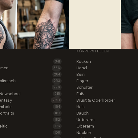
KÖRPERSTELLEN
Rücken
341
lumen
Hand
336
Bein
284
alistisch
Finger
253
Schulter
226
 Newschool
Fuß
215
antasy
Brust & Oberkörper
200
ymbole
Hals
194
ortraits
Bauch
187
Unterarm
182
ltic
Oberarm
176
Nacken
158