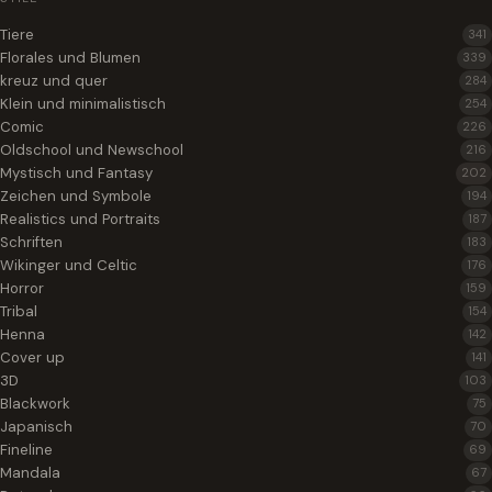
Tiere
341
Florales und Blumen
339
kreuz und quer
284
Klein und minimalistisch
254
Comic
226
Oldschool und Newschool
216
Mystisch und Fantasy
202
Zeichen und Symbole
194
Realistics und Portraits
187
Schriften
183
Wikinger und Celtic
176
Horror
159
Tribal
154
Henna
142
Cover up
141
3D
103
Blackwork
75
Japanisch
70
Fineline
69
Mandala
67