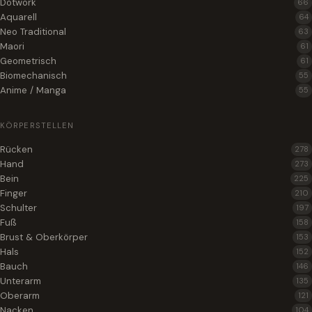
Dotwork
66
Aquarell
64
Neo Traditional
63
Maori
61
Geometrisch
61
Biomechanisch
55
Anime / Manga
55
KÖRPERSTELLEN
Rücken
278
Hand
273
Bein
225
Finger
210
Schulter
197
Fuß
158
Brust & Oberkörper
153
Hals
152
Bauch
146
Unterarm
135
Oberarm
121
Nacken
104