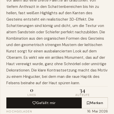
vor allem auf eine breite Palette an Grautönen. Von
tiefem Anthrazit in den Schattenbereichen bis hin zu
hellen, fast weißen Highlights auf den Kanten des
Gesteins entsteht ein realistischer 3D-Effekt. Die
Schattierungen sind körnig und dicht, um die Textur von
altem Sandstein oder Schiefer perfekt nachzubilden. Die
Kombination aus den organischen Formen des Gesteins
und den geometrisch strengen Mustern der keltischen
Kunst sorgt für einen ausbalancierten Look auf dem
Oberarm. Es wirkt wie ein antikes Monument, das auf der
Haut verewigt wurde, ganz ohne Schnörkel oder unnötige
Dekorationen. Die klare Kontrastsetzung macht das Motiv
zu einem Hingucker, bei dem man die raue Haptik des
Felsens beinahe auf der Haut spüren kann.
0
34
LIKES
AUFRUFE
Gefällt mir
Merken
16. Mai 2026
HOCHGELADEN