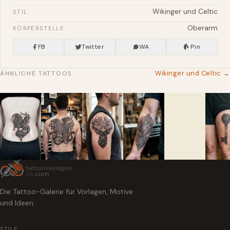
Wikinger und Celtic
STIL
Oberarm
KÖRPERSTELLE
FB
Twitter
WA
Pin
Wikinger und Celtic →
ÄHNLICHE TATTOOS
Die Tattoo-Galerie für Vorlagen, Motive
und Ideen.
STILE