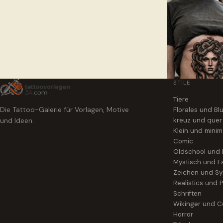
STILE
Tiere
Die Tattoo-Galerie für Vorlagen, Motive
Florales und B
und Ideen.
kreuz und quer
Klein und minim
Comic
Oldschool und
Mystisch und F
Zeichen und S
Realistics und P
Schriften
Wikinger und Ce
Horror