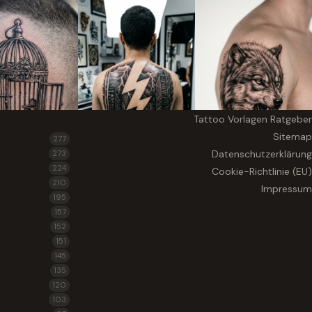
Tattoo Vorlagen Ratgeber
Sitemap
277
Datenschutzerklärung
273
224
Cookie-Richtlinie (EU)
210
Impressum
195
157
152
151
145
135
120
103