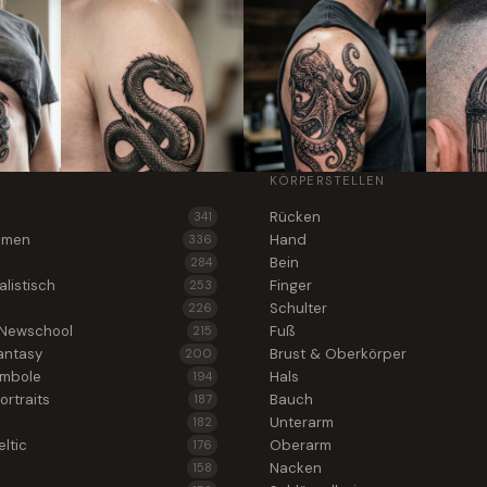
KÖRPERSTELLEN
Rücken
341
lumen
Hand
336
Bein
284
alistisch
Finger
253
Schulter
226
 Newschool
Fuß
215
antasy
Brust & Oberkörper
200
ymbole
Hals
194
ortraits
Bauch
187
Unterarm
182
ltic
Oberarm
176
Nacken
158