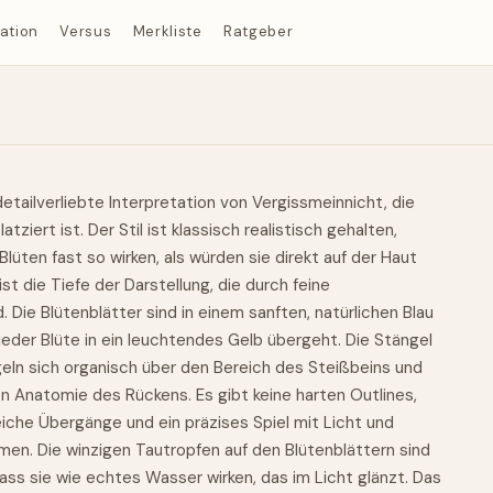
ration
Versus
Merkliste
Ratgeber
etailverliebte Interpretation von Vergissmeinnicht, die
tziert ist. Der Stil ist klassisch realistisch gehalten,
Blüten fast so wirken, als würden sie direkt auf der Haut
ist die Tiefe der Darstellung, die durch feine
. Die Blütenblätter sind in einem sanften, natürlichen Blau
 jeder Blüte in ein leuchtendes Gelb übergeht. Die Stängel
geln sich organisch über den Bereich des Steißbeins und
en Anatomie des Rückens. Es gibt keine harten Outlines,
iche Übergänge und ein präzises Spiel mit Licht und
men. Die winzigen Tautropfen auf den Blütenblättern sind
 dass sie wie echtes Wasser wirken, das im Licht glänzt. Das