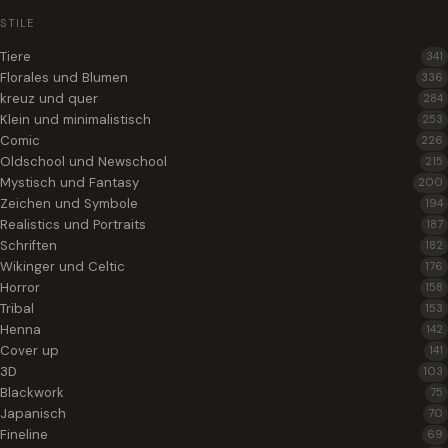
STILE
Tiere
341
Florales und Blumen
336
kreuz und quer
284
Klein und minimalistisch
253
Comic
226
Oldschool und Newschool
215
Mystisch und Fantasy
200
Zeichen und Symbole
194
Realistics und Portraits
187
Schriften
182
Wikinger und Celtic
176
Horror
158
Tribal
153
Henna
142
Cover up
141
3D
103
Blackwork
75
Japanisch
70
Fineline
69