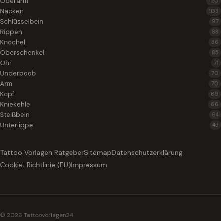
Oberarm
120
Nacken
103
Schlüsselbein
97
Rippen
88
Knöchel
86
Oberschenkel
85
Ohr
71
Underboob
70
Arm
70
Kopf
69
Kniekehle
66
Steißbein
64
Unterlippe
45
Tattoo Vorlagen Ratgeber
Sitemap
Datenschutzerklärung
Cookie-Richtlinie (EU)
Impressum
© 2026 Tattoovorlagen24