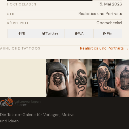
15. Mai 2026
HOCHGELADEN
Realistics und Portraits
STIL
Oberschenkel
KÖRPERSTELLE
FB
Twitter
WA
Pin
Realistics und Portraits →
ÄHNLICHE TATTOOS
Die Tattoo-Galerie für Vorlagen, Motive
und Ideen.