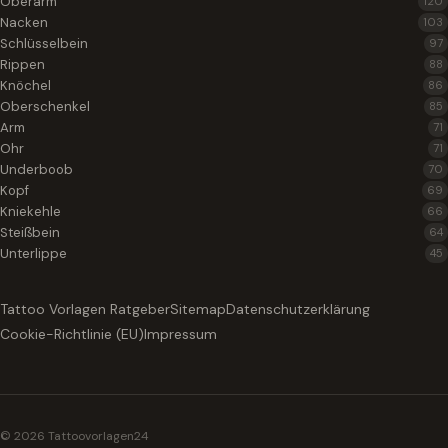
Oberarm
120
Nacken
103
Schlüsselbein
97
Rippen
88
Knöchel
86
Oberschenkel
85
Arm
71
Ohr
71
Underboob
70
Kopf
69
Kniekehle
66
Steißbein
64
Unterlippe
45
Tattoo Vorlagen Ratgeber
Sitemap
Datenschutzerklärung
Cookie-Richtlinie (EU)
Impressum
© 2026 Tattoovorlagen24