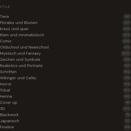
STILE
Tiere
341
Florales und Blumen
337
kreuz und quer
284
Klein und minimalistisch
253
Comic
226
Oldschool und Newschool
215
Mystisch und Fantasy
200
Zeichen und Symbole
194
Realistics und Portraits
187
Schriften
182
Wikinger und Celtic
176
Horror
158
Tribal
153
Henna
142
Cover up
141
3D
103
Blackwork
75
Japanisch
70
Fineline
69