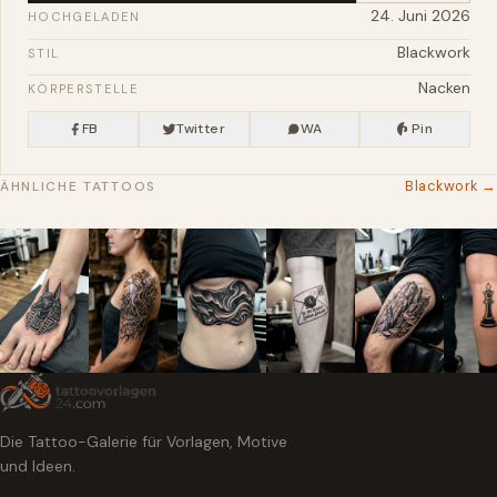
24. Juni 2026
HOCHGELADEN
Blackwork
STIL
Nacken
KÖRPERSTELLE
FB
Twitter
WA
Pin
Blackwork →
ÄHNLICHE TATTOOS
Die Tattoo-Galerie für Vorlagen, Motive
und Ideen.