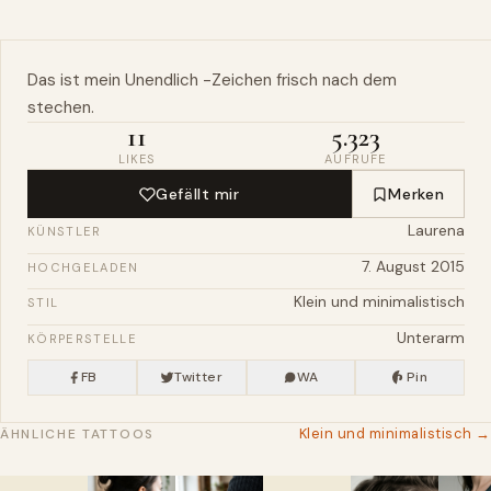
Das ist
mein
Unendlich
-Zeichen frisch nach dem
stechen.
11
5.323
LIKES
AUFRUFE
Gefällt mir
Merken
Laurena
KÜNSTLER
7. August 2015
HOCHGELADEN
Klein und minimalistisch
STIL
Unterarm
KÖRPERSTELLE
FB
Twitter
WA
Pin
Klein und minimalistisch →
ÄHNLICHE TATTOOS