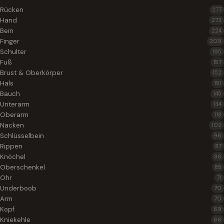
Rücken
277
Hand
273
Bein
224
Finger
209
Schulter
195
Fuß
157
Brust & Oberkörper
152
Hals
151
Bauch
145
Unterarm
134
Oberarm
118
Nacken
102
Schlüsselbein
96
Rippen
87
Knöchel
86
Oberschenkel
85
Ohr
71
Underboob
70
Arm
70
Kopf
69
Kniekehle
66