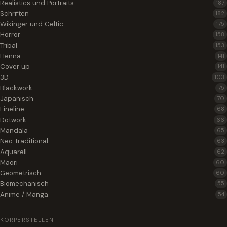
Realistics und Portraits
187
Schriften
182
Wikinger und Celtic
175
Horror
158
Tribal
153
Henna
141
Cover up
141
3D
103
Blackwork
75
Japanisch
70
Fineline
68
Dotwork
66
Mandala
65
Neo Traditional
63
Aquarell
62
Maori
60
Geometrisch
60
Biomechanisch
55
Anime / Manga
54
KÖRPERSTELLEN