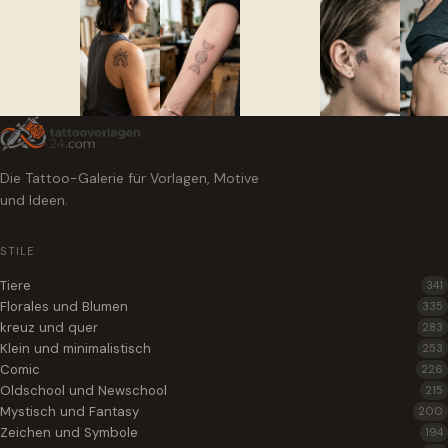
Die Tattoo-Galerie für Vorlagen, Motive
und Ideen.
STILE
Tiere
341
Florales und Blumen
335
kreuz und quer
283
Klein und minimalistisch
253
Comic
226
Oldschool und Newschool
215
Mystisch und Fantasy
200
Zeichen und Symbole
194