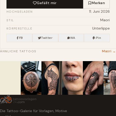
Gefällt mir
Merken
11. Juni 2026
HOCHGELADEN
Maori
STIL
Unterlippe
KÖRPERSTELLE
FB
Twitter
WA
Pin
Maori →
ÄHNLICHE TATTOOS
Die Tattoo-Galerie für Vorlagen, Motive