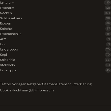
Unterarm
135
Oberarm
121
Nacken
104
Schlüsselbein
98
Rippen
88
Knöchel
87
Oberschenkel
85
Arm
71
Ohr
71
Underboob
70
Kopf
70
Kniekehle
66
Steißbein
64
Unterlippe
45
Tattoo Vorlagen Ratgeber
Sitemap
Datenschutzerklärung
Cookie-Richtlinie (EU)
Impressum