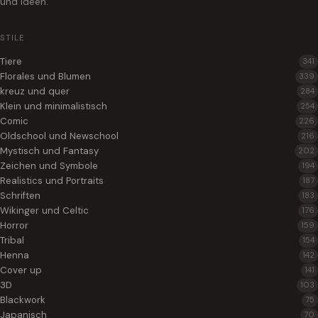
und Ideen.
STILE
Tiere
341
Florales und Blumen
339
kreuz und quer
284
Klein und minimalistisch
254
Comic
226
Oldschool und Newschool
216
Mystisch und Fantasy
202
Zeichen und Symbole
194
Realistics und Portraits
187
Schriften
183
Wikinger und Celtic
176
Horror
159
Tribal
154
Henna
142
Cover up
141
3D
103
Blackwork
75
Japanisch
70