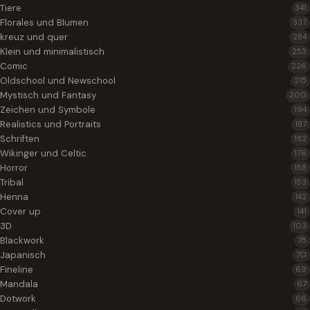
Tiere
341
Florales und Blumen
337
kreuz und quer
284
Klein und minimalistisch
253
Comic
226
Oldschool und Newschool
215
Mystisch und Fantasy
200
Zeichen und Symbole
194
Realistics und Portraits
187
Schriften
182
Wikinger und Celtic
176
Horror
158
Tribal
153
Henna
142
Cover up
141
3D
103
Blackwork
75
Japanisch
70
Fineline
69
Mandala
67
Dotwork
66