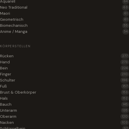
Aquarell
64
Neo Traditional
63
Maori
61
Geometrisch
61
Biomechanisch
55
Anime / Manga
54
KÖRPERSTELLEN
Rücken
277
Hand
273
Bein
224
Finger
210
Schulter
196
Fuß
157
Brust & Oberkörper
153
Hals
152
Bauch
145
Unterarm
135
Oberarm
120
Nacken
103
Schlüsselbein
97