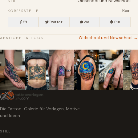
Oldschool und Newschool
STIL
Bein
KÖRPERSTELLE
FB
Twitter
WA
Pin
Oldschool und Newschool →
ÄHNLICHE TATTOOS
Die Tattoo-Galerie für Vorlagen, Motive
und Ideen.
STILE