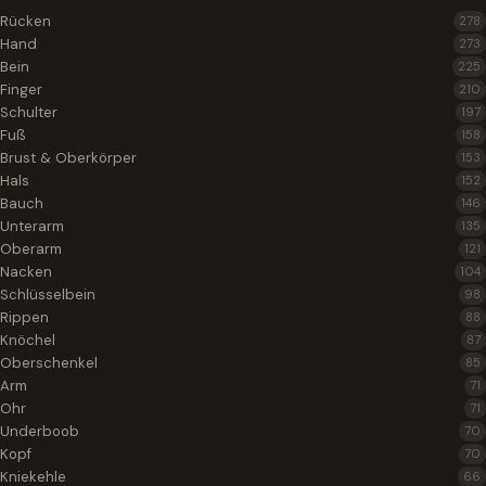
Rücken
278
Hand
273
Bein
225
Finger
210
Schulter
197
Fuß
158
Brust & Oberkörper
153
Hals
152
Bauch
146
Unterarm
135
Oberarm
121
Nacken
104
Schlüsselbein
98
Rippen
88
Knöchel
87
Oberschenkel
85
Arm
71
Ohr
71
Underboob
70
Kopf
70
Kniekehle
66