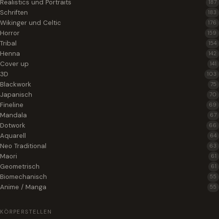
Realistics und Portraits
187
Schriften
183
Wikinger und Celtic
176
Horror
159
Tribal
154
Henna
142
Cover up
141
3D
103
Blackwork
75
Japanisch
70
Fineline
69
Mandala
67
Dotwork
66
Aquarell
64
Neo Traditional
63
Maori
61
Geometrisch
61
Biomechanisch
55
Anime / Manga
55
KÖRPERSTELLEN