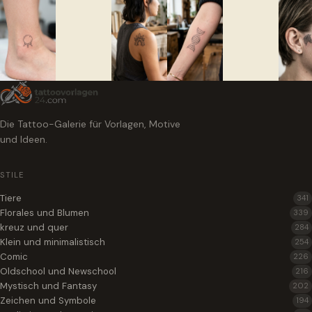
Die Tattoo-Galerie für Vorlagen, Motive
und Ideen.
STILE
Tiere
341
Florales und Blumen
339
kreuz und quer
284
Klein und minimalistisch
254
Comic
226
Oldschool und Newschool
216
Mystisch und Fantasy
202
Zeichen und Symbole
194